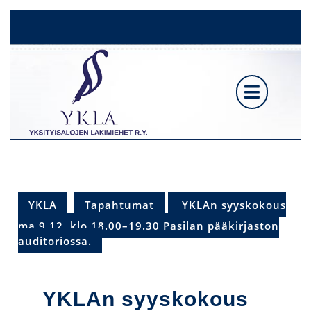
Skip
to
content
Ope
But
YKLA
Tapahtumat
YKLAn syyskokous
ma 9.12. klo 18.00–19.30 Pasilan pääkirjaston
auditoriossa.
YKLAn syyskokous